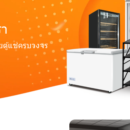
รา
ตู้แช่ครบวงจร