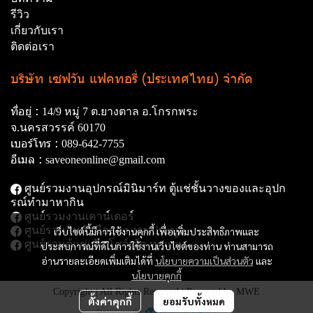
รีวิว
เกี่ยวกับเรา
ติดต่อเรา
บริษัท เซฟวัน แฟคทอรี่ (ประเทศไทย) จำกัด
ที่อยู่ :
14/9 หมู่ 7 ต.ยางตาล อ.โกรกพระ
จ.นครสวรรค์ 60170
เบอร์โทร :
089-642-7755
อีเมล :
saveoneonline@gmail.com
ศูนย์รวมงานอุปกรณ์มินิมาร์ท ตู้แช่ชั้นวางของและอุปก
รณ์ทํามาหากิน
ศูนย์รวมงานเคาน์เตอร์
ศูนย์รวมสินค้ามือสอง งานประมูล
เว็บไซต์นี้มีการใช้งานคุกกี้ เพื่อเพิ่มประสิทธิภาพและ
ศูนย์รวมตู้แช่เค้ก โชว์เค้ก ทุกแบบ
ประสบการณ์ที่ดีในการใช้งานเว็บไซต์ของท่าน ท่านสามารถ
อ่านรายละเอียดเพิ่มเติมได้ที่
นโยบายความเป็นส่วนตัว
และ
นโยบายคุกกี้
Copyright | All Rights Reserved | Powered by MWE
ตั้งค่าคุกกี้
ยอมรับทั้งหมด
Powered By
MakeWebEasy