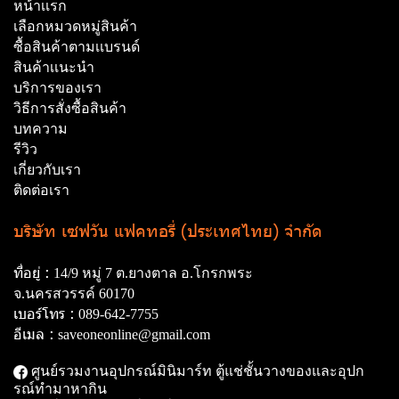
หน้าเเรก
เลือกหมวดหมู่สินค้า
ซื้อสินค้าตามเเบรนด์
สินค้าเเนะนำ
บริการของเรา
วิธีการสั่งซื้อสินค้า
บทความ
รีวิว
เกี่ยวกับเรา
ติดต่อเรา
บริษัท เซฟวัน แฟคทอรี่ (ประเทศไทย) จำกัด
ที่อยู่ :
14/9 หมู่ 7 ต.ยางตาล อ.โกรกพระ
จ.นครสวรรค์ 60170
เบอร์โทร :
089-642-7755
อีเมล :
saveoneonline@gmail.com
ศูนย์รวมงานอุปกรณ์มินิมาร์ท ตู้แช่ชั้นวางของและอุปก
รณ์ทํามาหากิน