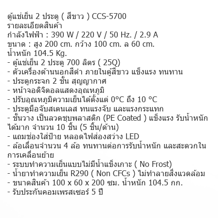
ตู้แช่เย็น 2 ประตู ( สีขาว ) CCS-5700
รายละเอียดสินค้า
กำลังไฟฟ้า : 390 W / 220 V / 50 Hz. / 2.9 A
ขนาด : สูง 200 cm. กว้าง 100 cm. ล 60 cm.
น้ำหนัก 104.5 Kg.
- ตู้แช่เย็น 2 ประตู 700 ลิตร ( 25Q)
- ตัวเครื่องด้านนอกสีดำ ภายในตู้สีขาว แข็งแรง ทนทาน
- ประตูกระจก 2 ชั้น สุญญากาศ
- หน้าจอดิจิตอลแสดงอุณหภูมิ
- ปรับอุณหภูมิความเย็นได้ตั้งแต่ 0°C ถึง 10 °C
- ประตูมือจับสเตนเลส ทนแรงจับ และแรงกระแทก
- ชั้นวาง เป็นลวดชุบพลาสติก (PE Coated ) แข็งแรง รับน้ำหนัก
ได้มาก จำนวน 10 ชิ้น (5 ชิ้น/ด้าน)
- แถมช่องใส่ป้าย หลอดไฟส่องสว่าง LED
- ล้อเลื่อนจำนวน 4 ล้อ ทนทานต่อการรับน้ำหนัก และสะดวกใน
การเคลื่อนย้าย
- ระบบทำความเย็นแบบไม่มีน้ำแข็งเกาะ ( No Frost)
- น้ำยาทำความเย็น R290 ( Non CFCs ) ไม่ทำลายสิ่งแวดล้อม
- ขนาดสินค้า 100 x 60 x 200 ซม. น้ำหนัก 104.5 กก.
- รับประกันคอมเพรสเซอร์ 5 ปี