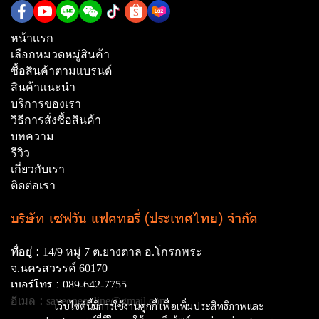
หน้าเเรก
เลือกหมวดหมู่สินค้า
ซื้อสินค้าตามเเบรนด์
สินค้าเเนะนำ
บริการของเรา
วิธีการสั่งซื้อสินค้า
บทความ
รีวิว
เกี่ยวกับเรา
ติดต่อเรา
บริษัท เซฟวัน แฟคทอรี่ (ประเทศไทย) จำกัด
ที่อยู่ :
14/9 หมู่ 7 ต.ยางตาล อ.โกรกพระ
จ.นครสวรรค์ 60170
เบอร์โทร :
089-642-7755
อีเมล :
saveoneonline@gmail.com
เว็บไซต์นี้มีการใช้งานคุกกี้ เพื่อเพิ่มประสิทธิภาพและ