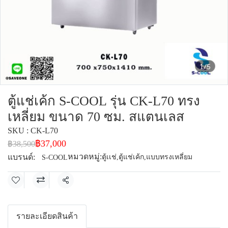
1/5
ตู้แช่เค้ก S-COOL รุ่น CK-L70 ทรง
เหลี่ยม ขนาด 70 ซม. สแตนเลส
SKU : CK-L70
฿37,000
฿38,500
หมวดหมู่:
แบรนด์:
ตู้เเช่
,
ตู้แช่เค้ก
,
แบบทรงเหลี่ยม
S-COOL
แชร์
รายละเอียดสินค้า