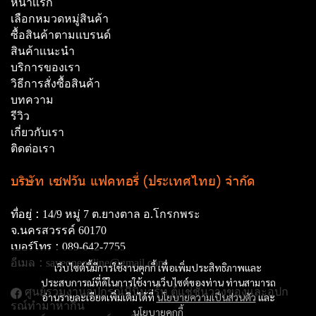
หน้าเเรก
เลือกหมวดหมู่สินค้า
ซื้อสินค้าตามเเบรนด์
สินค้าเเนะนำ
บริการของเรา
วิธีการสั่งซื้อสินค้า
บทความ
รีวิว
เกี่ยวกับเรา
ติดต่อเรา
บริษัท เซฟวัน แฟคทอรี่ (ประเทศไทย) จำกัด
ที่อยู่ :
14/9 หมู่ 7 ต.ยางตาล อ.โกรกพระ
จ.นครสวรรค์ 60170
เบอร์โทร :
089-642-7755
อีเมล :
saveoneonline@gmail.com
เว็บไซต์นี้มีการใช้งานคุกกี้ เพื่อเพิ่มประสิทธิภาพและ
ประสบการณ์ที่ดีในการใช้งานเว็บไซต์ของท่าน ท่านสามารถ
ศูนย์รวมงานอุปกรณ์มินิมาร์ท ตู้แช่ชั้นวางของและอุปก
อ่านรายละเอียดเพิ่มเติมได้ที่
นโยบายความเป็นส่วนตัว
และ
รณ์ทํามาหากิน
นโยบายคุกกี้