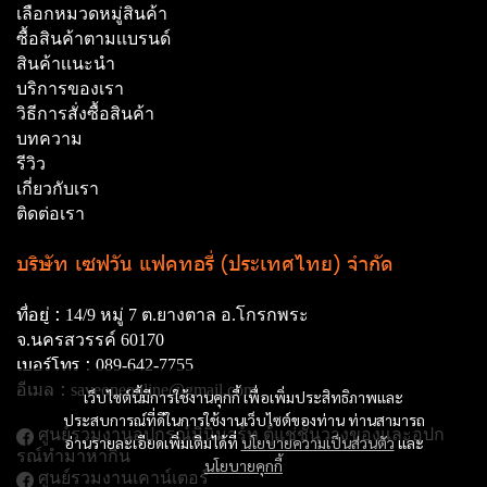
เลือกหมวดหมู่สินค้า
ซื้อสินค้าตามเเบรนด์
สินค้าเเนะนำ
บริการของเรา
วิธีการสั่งซื้อสินค้า
บทความ
รีวิว
เกี่ยวกับเรา
ติดต่อเรา
บริษัท เซฟวัน แฟคทอรี่ (ประเทศไทย) จำกัด
ที่อยู่ :
14/9 หมู่ 7 ต.ยางตาล อ.โกรกพระ
จ.นครสวรรค์ 60170
เบอร์โทร :
089-642-7755
อีเมล :
saveoneonline@gmail.com
เว็บไซต์นี้มีการใช้งานคุกกี้ เพื่อเพิ่มประสิทธิภาพและ
ประสบการณ์ที่ดีในการใช้งานเว็บไซต์ของท่าน ท่านสามารถ
ศูนย์รวมงานอุปกรณ์มินิมาร์ท ตู้แช่ชั้นวางของและอุปก
อ่านรายละเอียดเพิ่มเติมได้ที่
นโยบายความเป็นส่วนตัว
และ
รณ์ทํามาหากิน
นโยบายคุกกี้
ศูนย์รวมงานเคาน์เตอร์