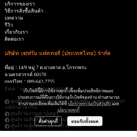
บริการของเรา
วิธีการสั่งซื้อสินค้า
บทความ
รีวิว
เกี่ยวกับเรา
ติดต่อเรา
บริษัท เซฟวัน แฟคทอรี่ (ประเทศไทย) จำกัด
ที่อยู่ :
14/9 หมู่ 7 ต.ยางตาล อ.โกรกพระ
จ.นครสวรรค์ 60170
เบอร์โทร :
089-642-7755
อีเมล :
saveoneonline@gmail.com
เว็บไซต์นี้มีการใช้งานคุกกี้ เพื่อเพิ่มประสิทธิภาพและ
ประสบการณ์ที่ดีในการใช้งานเว็บไซต์ของท่าน ท่านสามารถ
ศูนย์รวมงานอุปกรณ์มินิมาร์ท ตู้แช่ชั้นวางของและอุปก
อ่านรายละเอียดเพิ่มเติมได้ที่
นโยบายความเป็นส่วนตัว
และ
รณ์ทํามาหากิน
นโยบายคุกกี้
ศูนย์รวมงานเคาน์เตอร์
ศูนย์รวมสินค้ามือสอง งานประมูล
ตั้งค่าคุกกี้
ยอมรับทั้งหมด
ศูนย์รวมตู้แช่เค้ก โชว์เค้ก ทุกแบบ