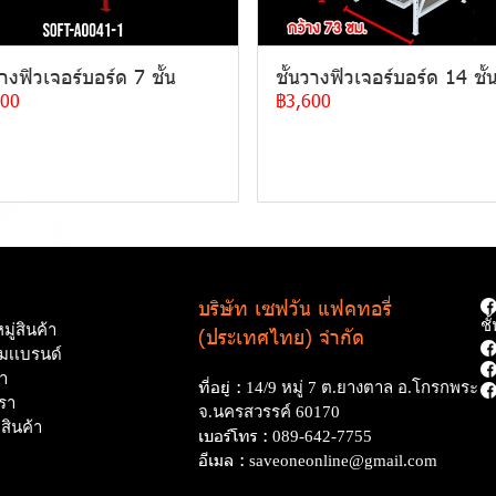
วางฟิวเจอร์บอร์ด 7 ชั้น
ชั้นวางฟิวเจอร์บอร์ด 14 ชั้
600
฿3,600
บริษัท เซฟวัน แฟคทอรี่
ช
ู่สินค้า
(ประเทศไทย) จำกัด
ามเเบรนด์
นำ
ที่อยู่ :
14/9 หมู่ 7 ต.ยางตาล อ.โกรกพระ
รา
จ.นครสวรรค์ 60170
อสินค้า
เบอร์โทร :
089-642-7755
อีเมล :
saveoneonline@gmail.com