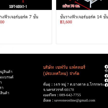
วางฟิวเจอร์บอร์ด 7 ชั้น
ชั้นวางฟิวเจอร์บอร์ด 14 ชั้
600
฿3,600
บริษัท เซฟวัน แฟคทอรี่
ช
ู่สินค้า
(ประเทศไทย) จำกัด
ามเเบรนด์
นำ
ที่อยู่ :
14/9 หมู่ 7 ต.ยางตาล อ.โกรกพระ
รา
จ.นครสวรรค์ 60170
อสินค้า
เบอร์โทร :
089-642-7755
อีเมล :
saveoneonline@gmail.com