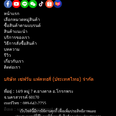
หน้าเเรก
เลือกหมวดหมู่สินค้า
ซื้อสินค้าตามเเบรนด์
สินค้าเเนะนำ
บริการของเรา
วิธีการสั่งซื้อสินค้า
บทความ
รีวิว
เกี่ยวกับเรา
ติดต่อเรา
บริษัท เซฟวัน แฟคทอรี่ (ประเทศไทย) จำกัด
ที่อยู่ :
14/9 หมู่ 7 ต.ยางตาล อ.โกรกพระ
จ.นครสวรรค์ 60170
เบอร์โทร :
089-642-7755
อีเมล :
saveoneonline@gmail.com
เว็บไซต์นี้มีการใช้งานคุกกี้ เพื่อเพิ่มประสิทธิภาพและ