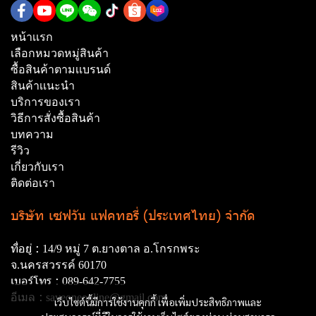
หน้าเเรก
เลือกหมวดหมู่สินค้า
ซื้อสินค้าตามเเบรนด์
สินค้าเเนะนำ
บริการของเรา
วิธีการสั่งซื้อสินค้า
บทความ
รีวิว
เกี่ยวกับเรา
ติดต่อเรา
บริษัท เซฟวัน แฟคทอรี่ (ประเทศไทย) จำกัด
ที่อยู่ :
14/9 หมู่ 7 ต.ยางตาล อ.โกรกพระ
จ.นครสวรรค์ 60170
เบอร์โทร :
089-642-7755
อีเมล :
saveoneonline@gmail.com
เว็บไซต์นี้มีการใช้งานคุกกี้ เพื่อเพิ่มประสิทธิภาพและ