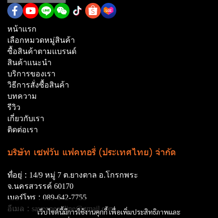
หน้าเเรก
เลือกหมวดหมู่สินค้า
ซื้อสินค้าตามเเบรนด์
สินค้าเเนะนำ
บริการของเรา
วิธีการสั่งซื้อสินค้า
บทความ
รีวิว
เกี่ยวกับเรา
ติดต่อเรา
บริษัท เซฟวัน แฟคทอรี่ (ประเทศไทย) จำกัด
ที่อยู่ :
14/9 หมู่ 7 ต.ยางตาล อ.โกรกพระ
จ.นครสวรรค์ 60170
เบอร์โทร :
089-642-7755
อีเมล :
saveoneonline@gmail.com
เว็บไซต์นี้มีการใช้งานคุกกี้ เพื่อเพิ่มประสิทธิภาพและ