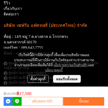
รีวิว
เกี่ยวกับเรา
ติดต่อเรา
บริษัท เซฟวัน แฟคทอรี่ (ประเทศไทย) จำกัด
ที่อยู่ :
14/9 หมู่ 7 ต.ยางตาล อ.โกรกพระ
จ.นครสวรรค์ 60170
เบอร์โทร :
089-642-7755
อีเมล :
saveoneonline@gmail.com
เว็บไซต์นี้มีการใช้งานคุกกี้ เพื่อเพิ่มประสิทธิภาพและ
ประสบการณ์ที่ดีในการใช้งานเว็บไซต์ของท่าน ท่านสามารถ
ศูนย์รวมงานอุปกรณ์มินิมาร์ท ตู้แช่ชั้นวางของและอุปก
อ่านรายละเอียดเพิ่มเติมได้ที่
นโยบายความเป็นส่วนตัว
และ
รณ์ทํามาหากิน
นโยบายคุกกี้
ศูนย์รวมงานเคาน์เตอร์
ศูนย์รวมสินค้ามือสอง งานประมูล
ตั้งค่าคุกกี้
ยอมรับทั้งหมด
ศูนย์รวมตู้แช่เค้ก โชว์เค้ก ทุกแบบ
฿17,500
฿18,500
Copyright | All Rights Reserved | Powered by MWE
เพิ่มลงตะกร้า
ซื้อเลย
Powered By
MakeWebEasy