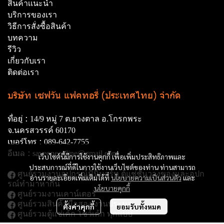
สินค้าเเนะนำ
บริการของเรา
วิธีการสั่งซื้อสินค้า
บทความ
รีวิว
เกี่ยวกับเรา
ติดต่อเรา
บริษัท เซฟวัน แฟคทอรี่ (ประเทศไทย) จำกัด
ที่อยู่ :
14/9 หมู่ 7 ต.ยางตาล อ.โกรกพระ
จ.นครสวรรค์ 60170
เบอร์โทร :
089-642-7755
อีเมล :
saveoneonline@gmail.com
เว็บไซต์นี้มีการใช้งานคุกกี้ เพื่อเพิ่มประสิทธิภาพและ
ประสบการณ์ที่ดีในการใช้งานเว็บไซต์ของท่าน ท่านสามารถ
ศูนย์รวมงานอุปกรณ์มินิมาร์ท ตู้แช่ชั้นวางของและอุปก
อ่านรายละเอียดเพิ่มเติมได้ที่
นโยบายความเป็นส่วนตัว
และ
รณ์ทํามาหากิน
นโยบายคุกกี้
ศูนย์รวมงานเคาน์เตอร์
ศูนย์รวมสินค้ามือสอง งานประมูล
ตั้งค่าคุกกี้
ยอมรับทั้งหมด
ศูนย์รวมตู้แช่เค้ก โชว์เค้ก ทุกแบบ