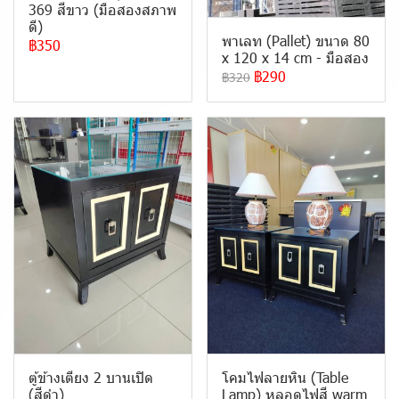
369 สีขาว (มือสองสภาพ
ดี)
พาเลท (Pallet) ขนาด 80
฿350
x 120 x 14 cm - มือสอง
฿290
฿320
ตู้ข้างเตียง 2 บานเปิด
โคมไฟลายหิน (Table
(สีดำ)
Lamp) หลอดไฟสี warm