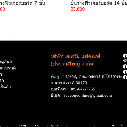
วางฟิวเจอร์บอร์ด 7 ชั้น
ชั้นวางฟิวเจอร์บอร์ด 14 ชั้
600
฿3,600
บริษัท เซฟวัน แฟคทอรี่
ช
ู่สินค้า
(ประเทศไทย) จำกัด
ามเเบรนด์
นำ
ที่อยู่ :
14/9 หมู่ 7 ต.ยางตาล อ.โกรกพระ
รา
จ.นครสวรรค์ 60170
อสินค้า
เบอร์โทร :
089-642-7755
อีเมล :
saveoneonline@gmail.com