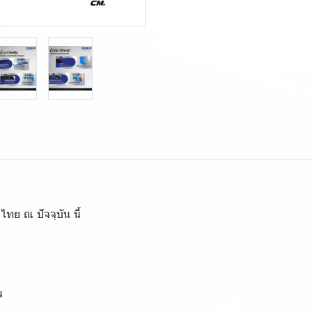
นไทย ณ ปัจจุบัน นี้
น