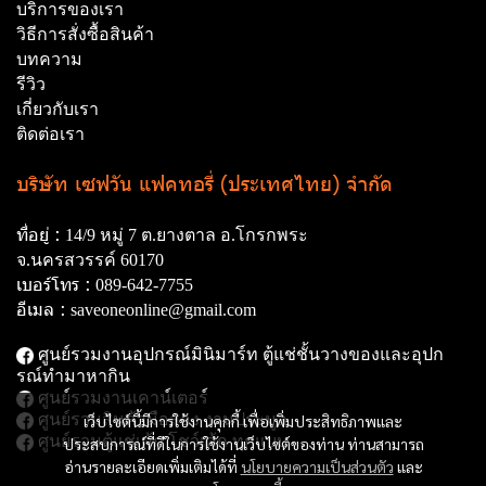
บริการของเรา
วิธีการสั่งซื้อสินค้า
บทความ
รีวิว
เกี่ยวกับเรา
ติดต่อเรา
บริษัท เซฟวัน แฟคทอรี่ (ประเทศไทย) จำกัด
ที่อยู่ :
14/9 หมู่ 7 ต.ยางตาล อ.โกรกพระ
จ.นครสวรรค์ 60170
เบอร์โทร :
089-642-7755
อีเมล :
saveoneonline@gmail.com
ศูนย์รวมงานอุปกรณ์มินิมาร์ท ตู้แช่ชั้นวางของและอุปก
รณ์ทํามาหากิน
ศูนย์รวมงานเคาน์เตอร์
ศูนย์รวมสินค้ามือสอง งานประมูล
เว็บไซต์นี้มีการใช้งานคุกกี้ เพื่อเพิ่มประสิทธิภาพและ
ศูนย์รวมตู้แช่เค้ก โชว์เค้ก ทุกแบบ
ประสบการณ์ที่ดีในการใช้งานเว็บไซต์ของท่าน ท่านสามารถ
อ่านรายละเอียดเพิ่มเติมได้ที่
นโยบายความเป็นส่วนตัว
และ