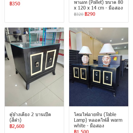
พาเลท (Pallet) ขนาด 80
฿350
x 120 x 14 cm - มือสอง
฿290
฿320
ตู้ข้างเตียง 2 บานเปิด
โคมไฟลายหิน (Table
(สีดำ)
Lamp) หลอดไฟสี warm
white - มือสอง
฿2,600
฿1,500